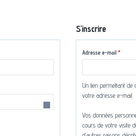
S’inscrire
O
Adresse e-mail
*
b
l
Un lien permettant de
i
votre adresse e-mail.
g
Vos données personnel
a
cours de votre visite 
t
d’autres raisons décri