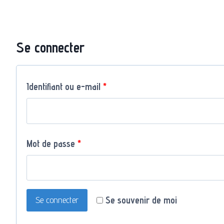
Aller
au
contenu
Se connecter
O
Identifiant ou e-mail
*
b
l
O
Mot de passe
*
i
b
g
l
a
Se souvenir de moi
Se connecter
i
t