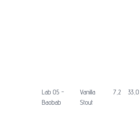
Lab 05 -
Vanilla
7,2
33,0
Baobab
Stout