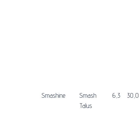
Smashine
Smash
6,3
30,0
Talus