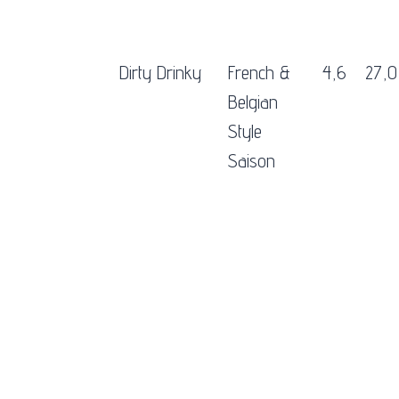
Dirty Drinky
French &
4,6
27,0
Belgian
Style
Saison