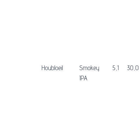
Houbloeil
Smokey
5,1
30,0
IPA