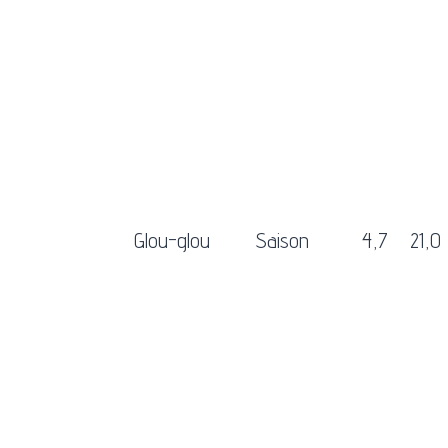
Glou-glou
Saison
4,7
21,0