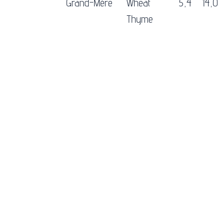
Grand-Mère
Wheat
5,4
14,0
Thyme