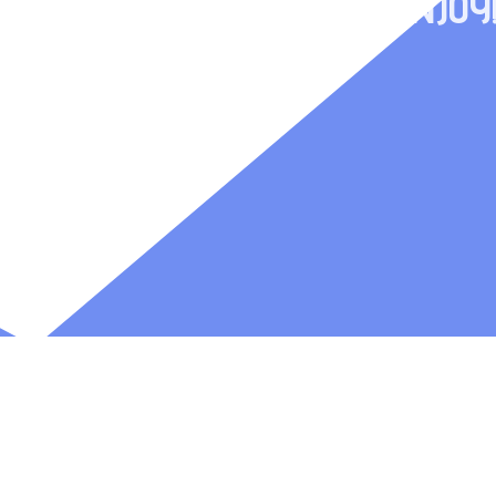
Come, grab a beer... And ENJOY!!